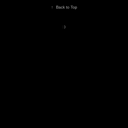
↑
Back to Top
: )