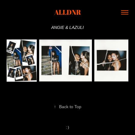
ALLDNR
ANGIE & LAZULI
↑
Back to Top
: )